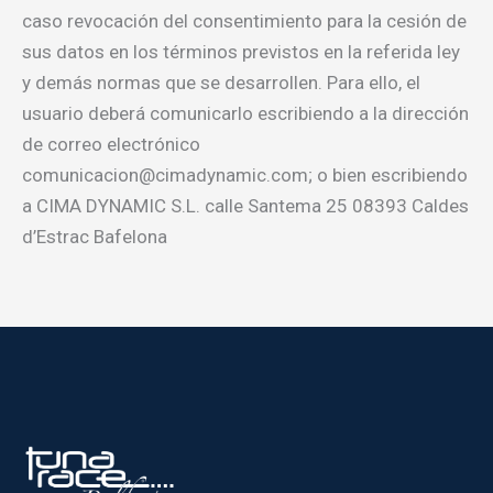
caso revocación del consentimiento para la cesión de
sus datos en los términos previstos en la referida ley
y demás normas que se desarrollen. Para ello, el
usuario deberá comunicarlo escribiendo a la dirección
de correo electrónico
comunicacion@cimadynamic.com; o bien escribiendo
a CIMA DYNAMIC S.L. calle Santema 25 08393 Caldes
d’Estrac Bafelona