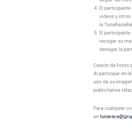
El participant
videos y otros
la TunaRaceBa
El participant
recoger su mat
denegar la par
Cesión de fotos 
Al participar en 
uso de su imagen 
publicitarios rel
Para cualquier co
en
tunarace@gru