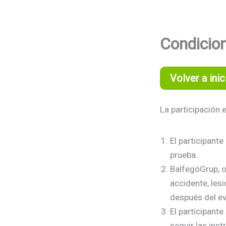
Ir
al
contenido
Condicion
Volver a inic
La participación 
El participant
prueba.
BalfegóGrup, o
accidente, lesi
después del ev
El participant
seguir las ins