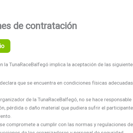
es de contratación
io
en la TunaRaceBalfegó implica la aceptación de las siguient
e declara que se encuentra en condiciones físicas adecuadas 
rganizador de la TunaRaceBalfegó, no se hace responsable 
ón, pérdida o daño material que pudiera sufrir el participant
ento.
e se compromete a cumplir con las normas y regulaciones de 
trucciones de los organizadores y personal de seguridad.